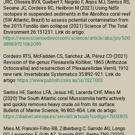
JRC, Oliveira BVX, Guebert F, Negrão F, Anjos MJ, Santos RS,
Seoane JC, Cordeiro RC, Heilbron M (2021) Using NdSr
isotopes in suspended sediments in the Abrolhos coral-reef
(SW Atlantic, Brazil) to assess potential contamination from
the 2015 Fundão dam collapse (2021) Science of The Total
Environment 26:151231. Link do artigo:
https://www.sciencedirect.com/science/article/abs/pii/S00
48969721063099
Cordeiro RTS, McFadden CS, Sanchez JA, Pérez CD (2021)
Revision of the genus Plexaurella Kölliker, 1865 (Anthozoa:
Octocorallia) and resurrection of Plexaurellidae Verrill, 1912
new rank. Invertebrate Systematics 35:892-921. Link do
artigo:
https://www.publish.csiro.au/is/IS21003
Santos HF, Santos LFA, Jesus HE, Lacerda CHF, Mies M
(2020) The South Atlantic coral Mussismilia harttii actively
and quickly removes heavy crude oil from its surface.
Bulletin of Marine Science, 96:803-804. Link do artigo:
https://dialnet.unirioja.es/servlet/articulo?codigo=7602805
Mies M, Francini-Filho RB, Zilberberg C, Garrido AG, Longo
GO, Laurentino E, Güth AZ, Sumida PYG, Banha TNS (2020)