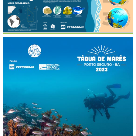
TAMANHO
BAIXAR
Mapa Digital Chapeirao Pierre
Abrolhos
AUTOR
TAMANHO
BAIXAR