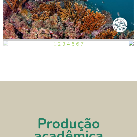
1
2
3
4
5
6
7
Tábua de Mares 2023
AUTOR
Produção
acadêmica