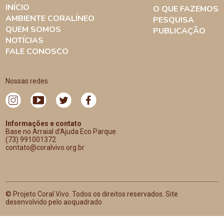
INÍCIO
O QUE FAZEMOS
AMBIENTE CORALÍNEO
PESQUISA
QUEM SOMOS
PUBLICAÇÃO
NOTÍCIAS
FALE CONOSCO
Nossas redes
Informações e contato
Base no Arraial d’Ajuda Eco Parque
(73) 991001372
contato@coralvivo.org.br
© Projeto Coral Vivo. Todos os direitos reservados. Site
desenvolvido pelo aoquadrado