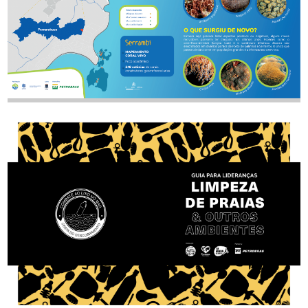
Coral Vivo - Mapa Recifes de Ipojuca
AUTOR
TAMANHO
BAIXAR
TAMANHO
BAIXAR