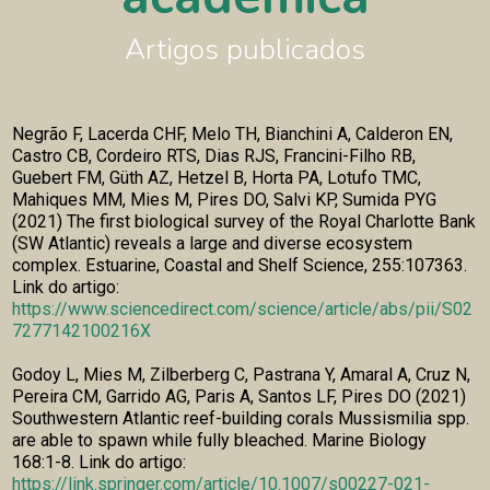
Artigos publicados
TAMANHO
BAIXAR
Negrão F, Lacerda CHF, Melo TH, Bianchini A, Calderon EN,
Castro CB, Cordeiro RTS, Dias RJS, Francini-Filho RB,
Guebert FM, Güth AZ, Hetzel B, Horta PA, Lotufo TMC,
Mahiques MM, Mies M, Pires DO, Salvi KP, Sumida PYG
(2021) The first biological survey of the Royal Charlotte Bank
(SW Atlantic) reveals a large and diverse ecosystem
complex. Estuarine, Coastal and Shelf Science, 255:107363.
Link do artigo:
https://www.sciencedirect.com/science/article/abs/pii/S02
7277142100216X
Godoy L, Mies M, Zilberberg C, Pastrana Y, Amaral A, Cruz N,
Pereira CM, Garrido AG, Paris A, Santos LF, Pires DO (2021)
Southwestern Atlantic reef-building corals Mussismilia spp.
are able to spawn while fully bleached. Marine Biology
168:1-8. Link do artigo:
https://link.springer.com/article/10.1007/s00227-021-