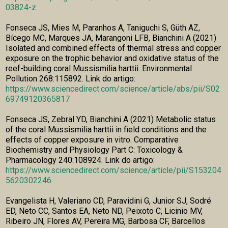
03824-z
Fonseca JS, Mies M, Paranhos A, Taniguchi S, Güth AZ,
Bícego MC, Marques JA, Marangoni LFB, Bianchini A (2021)
Isolated and combined effects of thermal stress and copper
exposure on the trophic behavior and oxidative status of the
reef-building coral Mussismilia harttii. Environmental
Pollution 268:115892. Link do artigo:
https://www.sciencedirect.com/science/article/abs/pii/S02
69749120365817
Fonseca JS, Zebral YD, Bianchini A (2021) Metabolic status
of the coral Mussismilia harttii in field conditions and the
effects of copper exposure in vitro. Comparative
Biochemistry and Physiology Part C: Toxicology &
Pharmacology 240:108924. Link do artigo:
https://www.sciencedirect.com/science/article/pii/S153204
5620302246
Evangelista H, Valeriano CD, Paravidini G, Junior SJ, Sodré
ED, Neto CC, Santos EA, Neto ND, Peixoto C, Licinio MV,
Ribeiro JN, Flores AV, Pereira MG, Barbosa CF, Barcellos