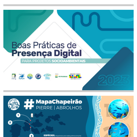
Guia Limpeza das Praias 2023
AUTOR
TAMANHO
BAIXAR
Guia de Comunicacao Rede Biomar
AUTOR