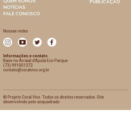
QUEM SOMOS
PUBLICAÇÃO
NOTÍCIAS
FALE CONOSCO
Nossas redes
Informações e contato
Base no Arraial d’Ajuda Eco Parque
(73) 991001372
contato@coralvivo.org.br
© Projeto Coral Vivo. Todos os direitos reservados. Site
desenvolvido pelo aoquadrado