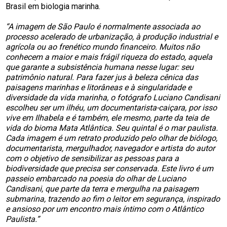
Brasil em biologia marinha.
“A imagem de São Paulo é normalmente associada ao
processo acelerado de urbanização, à produção industrial e
agrícola ou ao frenético mundo financeiro. Muitos não
conhecem a maior e mais frágil riqueza do estado, aquela
que garante a subsistência humana nesse lugar: seu
patrimônio natural. Para fazer jus à beleza cênica das
paisagens marinhas e litorâneas e à singularidade e
diversidade da vida marinha, o fotógrafo Luciano Candisani
escolheu ser um ilhéu, um documentarista-caiçara, por isso
vive em Ilhabela e é também, ele mesmo, parte da teia de
vida do bioma Mata Atlântica. Seu quintal é o mar paulista.
Cada imagem é um retrato produzido pelo olhar de biólogo,
documentarista, mergulhador, navegador e artista do autor
com o objetivo de sensibilizar as pessoas para a
biodiversidade que precisa ser conservada. Este livro é um
passeio embarcado na poesia do olhar de Luciano
Candisani, que parte da terra e mergulha na paisagem
submarina, trazendo ao fim o leitor em segurança, inspirado
e ansioso por um encontro mais íntimo com o Atlântico
Paulista.”