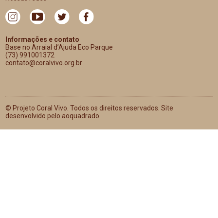
Informações e contato
Base no Arraial d’Ajuda Eco Parque
(73) 991001372
contato@coralvivo.org.br
© Projeto Coral Vivo. Todos os direitos reservados. Site
desenvolvido pelo aoquadrado