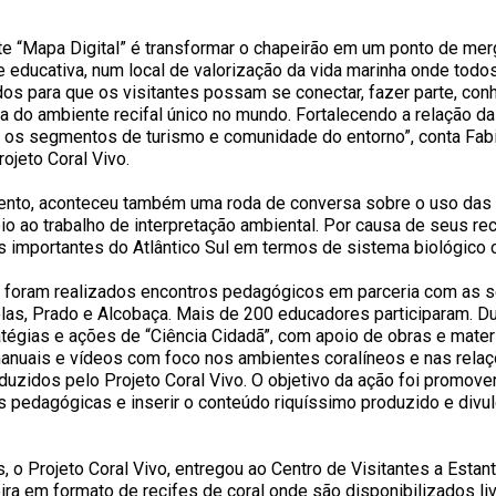
e “Mapa Digital” é transformar o chapeirão em um ponto de me
e educativa, num local de valorização da vida marinha onde todo
s para que os visitantes possam se conectar, fazer parte, con
a do ambiente recifal único no mundo. Fortalecendo a relação d
 os segmentos de turismo e comunidade do entorno”, conta Fab
ojeto Coral Vivo.
ento, aconteceu também uma roda de conversa sobre o uso das
o ao trabalho de interpretação ambiental. Por causa de seus rec
 importantes do Atlântico Sul em termos de sistema biológico
0 foram realizados encontros pedagógicos em parceria com as s
las, Prado e Alcobaça. Mais de 200 educadores participaram. D
tégias e ações de “Ciência Cidadã”, com apoio de obras e materi
 manuais e vídeos com foco nos ambientes coralíneos e nas rela
uzidos pelo Projeto Coral Vivo. O objetivo da ação foi promover
as pedagógicas e inserir o conteúdo riquíssimo produzido e divu
, o Projeto Coral Vivo, entregou ao Centro de Visitantes a Estan
ira em formato de recifes de coral onde são disponibilizados li