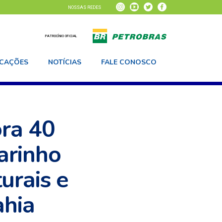
NOSSAS REDES
PATROCÍNIO OFICIAL
ICAÇÕES
NOTÍCIAS
FALE CONOSCO
AS
DADOS AMBIENTAIS
AGENDA
ra 40
arinho
urais e
ahia