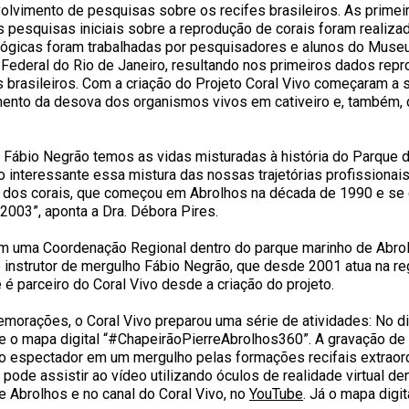
lvimento de pesquisas sobre os recifes brasileiros. As primei
as pesquisas iniciais sobre a reprodução de corais foram realiz
lógicas foram trabalhadas por pesquisadores e alunos do Muse
Federal do Rio de Janeiro, resultando nos primeiros dados rep
 brasileiros. Com a criação do Projeto Coral Vivo começaram a 
mento da desova dos organismos vivos em cativeiro e, também, 
 o Fábio Negrão temos as vidas misturadas à história do Parque 
o interessante essa mistura das nossas trajetórias profissionais
 dos corais, que começou em Abrolhos na década de 1990 e s
e 2003”, aponta a Dra. Débora Pires.
em uma Coordenação Regional dentro do parque marinho de Abrol
e instrutor de mergulho Fábio Negrão, que desde 2001 atua na r
 é parceiro do Coral Vivo desde a criação do projeto.
orações, o Coral Vivo preparou uma série de atividades: No dia
 e o mapa digital “#ChapeirãoPierreAbrolhos360”. A gravação de 
o espectador em um mergulho pelas formações recifais extraord
pode assistir ao vídeo utilizando óculos de realidade virtual de
e Abrolhos e no canal do Coral Vivo, no
YouTube
. Já o mapa digit