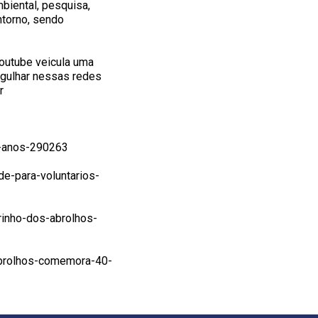
biental, pesquisa,
ntorno, sendo
Youtube veicula uma
rgulhar nessas redes
r
0-anos-290263
de-para-voluntarios-
rinho-dos-abrolhos-
abrolhos-comemora-40-