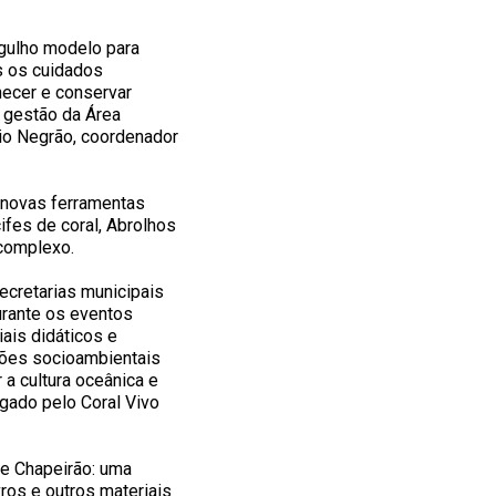
rgulho modelo para
s os cuidados
hecer e conservar
a gestão da Área
io Negrão, coordenador
 novas ferramentas
ifes de coral, Abrolhos
 complexo.
ecretarias municipais
urante os eventos
ais didáticos e
ções socioambientais
 a cultura oceânica e
lgado pelo Coral Vivo
te Chapeirão: uma
vros e outros materiais