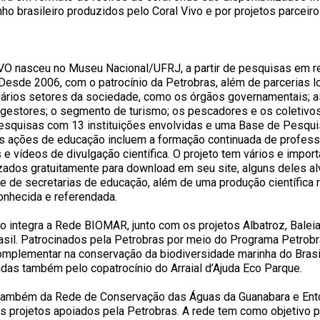
ho brasileiro produzidos pelo Coral Vivo e por projetos parceiro
 nasceu no Museu Nacional/UFRJ, a partir de pesquisas em re
 Desde 2006, com o patrocínio da Petrobras, além de parcerias lo
 vários setores da sociedade, como os órgãos governamentais; a
gestores; o segmento de turismo; os pescadores e os coletivos
squisas com 13 instituições envolvidas e uma Base de Pesqui
s ações de educação incluem a formação continuada de profess
e vídeos de divulgação científica. O projeto tem vários e import
izados gratuitamente para download em seu site, alguns deles 
rte de secretarias de educação, além de uma produção científica 
onhecida e referendada.
o integra a Rede BIOMAR, junto com os projetos Albatroz, Baleia
sil. Patrocinados pela Petrobras por meio do Programa Petrobr
mplementar na conservação da biodiversidade marinha do Brasi
zadas também pelo copatrocínio do Arraial d’Ajuda Eco Parque.
e também da Rede de Conservação das Águas da Guanabara e En
os projetos apoiados pela Petrobras. A rede tem como objetivo 