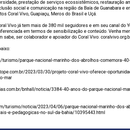
rsidade, prestação de serviços ecossistêmicos, restauração am
clusão social e comunicação na região da Baía de Guanabara e e
tos Coral Vivo, Guapiaçu, Meros do Brasil e Uçá.
oral Vivo já tem mais de 380 mil seguidores e em seu canal do 
diferenciada em termos de sensibilização e conteúdo. Venha me
 sabe, ser colaborador e apoiador do Coral Vivo: coralvivo.org.b
aixo:
om/turismo/parque-nacional-marinho-dos-abrolhos-comemora-4
tope.com.br/2023/03/30/projeto-coral-vivo-oferece-oportunida
do-mar
cias.com.br/bnhall/noticia/3384-40-anos-do-parque-nacional-ma
.com/turismo/noticia/2023/04/06/parque-nacional-marinho-dos-
ais-e-pedagogicas-no-sul-da-bahia/10395443.html