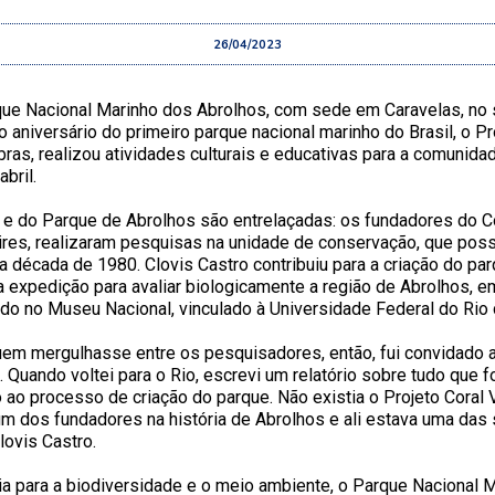
26/04/2023
rque Nacional Marinho dos Abrolhos, com sede em Caravelas, no 
o aniversário do primeiro parque nacional marinho do Brasil, o Pr
ras, realizou atividades culturais e educativas para a comunidad
bril.
o e do Parque de Abrolhos são entrelaçadas: os fundadores do Cor
ires, realizaram pesquisas na unidade de conservação, que poss
a década de 1980. Clovis Castro contribuiu para a criação do pa
 expedição para avaliar biologicamente a região de Abrolhos, 
do no Museu Nacional, vinculado à Universidade Federal do Rio 
uem mergulhasse entre os pesquisadores, então, fui convidado 
 Quando voltei para o Rio, escrevi um relatório sobre tudo que 
ao processo de criação do parque. Não existia o Projeto Coral 
 um dos fundadores na história de Abrolhos e ali estava uma d
Clovis Castro.
a para a biodiversidade e o meio ambiente, o Parque Nacional M