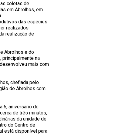
ras coletas de
adas em Abrolhos, em
u
rodutivos das espécies
ser realizados
da realização de
de Abrolhos e do
, principalmente na
e desenvolveu mais com
hos, chefiada pelo
egião de Abrolhos com
 6, aniversário do
cerca de três minutos,
inárias da unidade de
ntro do Centro de
al está disponível para