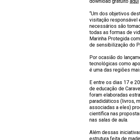
download gratuito
aqui
“Um dos objetivos dest
visitação responsável 
necessários são tomado
todas as formas de vid
Marinha Protegida com
de sensibilização do Pr
Por ocasião do lançam
tecnológicas como apoi
é uma das regiões mais
E entre os dias 17 e 2
de educação de Carave
foram elaboradas estra
paradidáticos (livros,
associadas a eles) prod
científica nas propost
nas salas de aula.
Além dessas iniciativas
estrutura feita de made