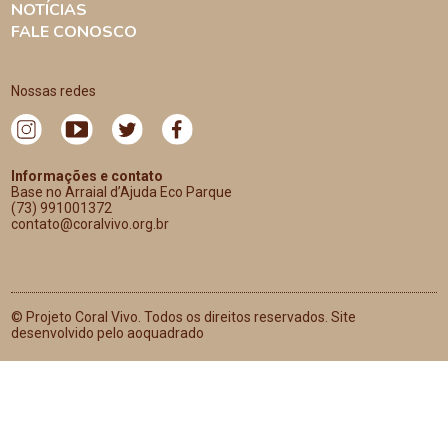
NOTÍCIAS
FALE CONOSCO
Nossas redes
Informações e contato
Base no Arraial d’Ajuda Eco Parque
(73) 991001372
contato@coralvivo.org.br
© Projeto Coral Vivo. Todos os direitos reservados. Site
desenvolvido pelo aoquadrado